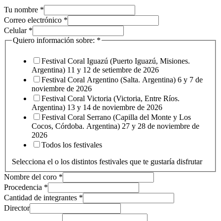
integrantes
Tu nombre
*
nombre
Correo electrónico
*
Quiero
Celular
*
Quiero información sobre:
*
Festival Coral Iguazú (Puerto Iguazú, Misiones.
Argentina) 11 y 12 de setiembre de 2026
Festival Coral Argentino (Salta. Argentina) 6 y 7 de
noviembre de 2026
Festival Coral Victoria (Victoria, Entre Ríos.
Argentina) 13 y 14 de noviembre de 2026
Festival Coral Serrano (Capilla del Monte y Los
Cocos, Córdoba. Argentina) 27 y 28 de noviembre de
2026
Todos los festivales
Selecciona el o los distintos festivales que te gustaría disfrutar
Nombre del coro
*
Procedencia
*
Cantidad de integrantes
*
Director