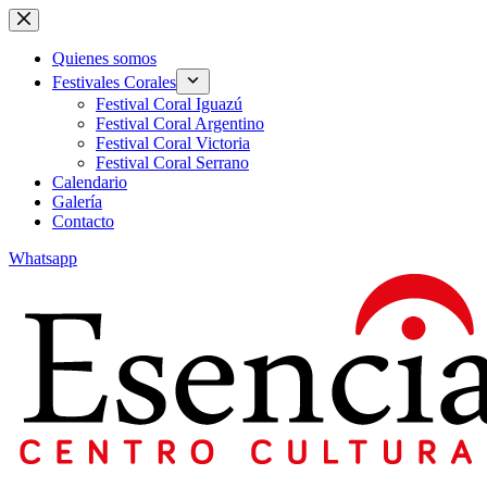
Skip
to
content
Quienes somos
Festivales Corales
Festival Coral Iguazú
Festival Coral Argentino
Festival Coral Victoria
Festival Coral Serrano
Calendario
Galería
Contacto
Whatsapp