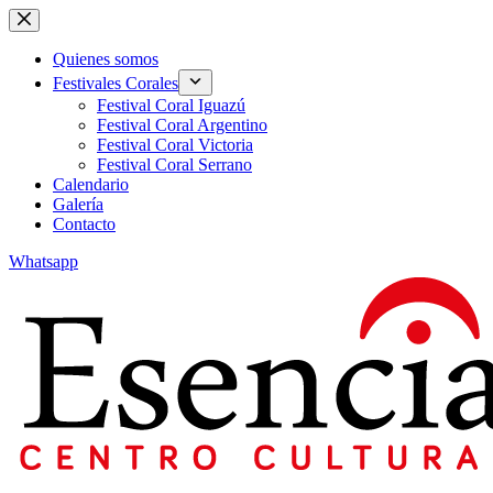
Skip
to
content
Quienes somos
Festivales Corales
Festival Coral Iguazú
Festival Coral Argentino
Festival Coral Victoria
Festival Coral Serrano
Calendario
Galería
Contacto
Whatsapp