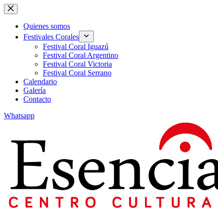
Skip
to
content
Quienes somos
Festivales Corales
Festival Coral Iguazú
Festival Coral Argentino
Festival Coral Victoria
Festival Coral Serrano
Calendario
Galería
Contacto
Whatsapp